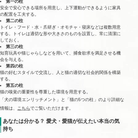
第一の柱
安全で安心できる場所を用意し、上下運動ができるように家具
の配置を工夫する。
第二の柱
トイレ・フード・水・爪研ぎ・オモチャ・寝床などは複数用意
する。トイレは適切な形や大きさのものを設置し、常に清潔に
しておく。
第三の柱
知育玩具や猫じゃらしなどを用いて、捕食欲求を満足させる機
会を与える。
第四の柱
猫の好むスタイルで交流し、人と猫の適切な社会的関係を構築
する。
第五の柱
猫の嗅覚の重要性を尊重した環境を用意する。
「犬の環境エンリッチメント」と「猫の5つの柱」のより詳細な
情報は、
こちら
でご覧いただけます。
あなたは分かる？ 愛犬・愛猫が伝えたい本当の気
持ち