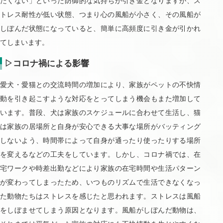
たくない」といった防御的な気持ちが引き金となりますが、ス
トレス耐性が低い状態、つまり心の風船が小さく、その風船が
しぼんだ状態になっていると、簡単に高頻度に引き金が引かれ
てしまいます。
▷コロナ禍による影響
愛犬・愛猫との交流時間の増加により、家族がペットの不快情
動を引き起こすような対応をとってしまう機会もまた増加して
います。普段、犬は家族のスケジュールに合わせて生活し、猫
は家族の居場所と自身が安心できる大事な場所がバッティング
しないよう、時間帯によって自身が通ったり使ったりする場所
を変えるなどの工夫をしています。しかし、コロナ禍では、在
宅ワークや時差出勤などにより家族の在宅時間や生活パターン
が変わってしまったため、いつものリズムで生活できなくなっ
た動物たちはストレスを感じたと思われます。ストレスは風船
をしぼませてしまう原因となります。風船がしぼんだ動物は、