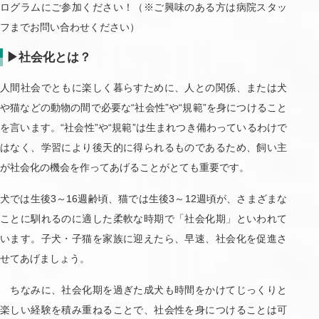
ログラムにご参加ください！（※ご興味のある方は病院スタッ
フまでお問い合わせください）
▶
社会化とは？
人間社会でともに楽しく暮らすために、人との関係、または犬
や猫などの動物の間で必要な“社会性”や“規範”を身につけること
を言います。“社会性”や“規範”は生まれつき備わっているわけで
はなく、学習により後天的に得られるものであるため、飼い主
が社会化の機会を作ってあげることがとても重要です。
犬では生後3～16週齢頃、猫では生後3～12週頃が、さまざまな
ことに馴れるのに適した柔軟な時期で「社会化期」といわれて
います。子犬・子猫を家族に迎えたら、早速、社会化を促進さ
せてあげましょう。
ちなみに、社会化期を過ぎた成犬も時間をかけてじっくりと
楽しい経験を積み重ねることで、社会性を身につけることは可