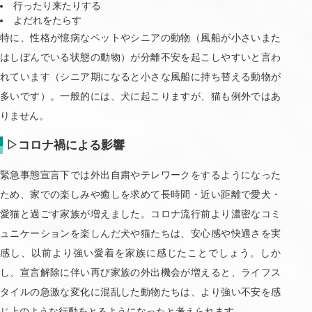
行ったり来たりする
よだれをたらす
特に、性格が憶病なペットやシニアの動物（風船が小さいまた
はしぼんでいる状態の動物）が分離不安を起こしやすいと言わ
れています（シニア期になると小さな風船に持ち替える動物が
多いです）。一般的には、犬に起こりますが、猫も例外ではあ
りません。
▷コロナ禍による影響
緊急事態宣言下では外出自粛やテレワークをするようになった
ため、家での楽しみや癒しを求めて長時間・近い距離で愛犬・
愛猫と過ごす家族が増えました。コロナ流行前より濃密なコミ
ュニケーションを楽しんだ犬や猫たちは、安心感や快適さを実
感し、以前より強い愛着を家族に感じたことでしょう。しか
し、宣言解除に伴い再び家族の外出機会が増えると、ライフス
タイルの急激な変化に混乱した動物たちは、より強い不安を感
じ上のような行動をとるようになったと考えられます。