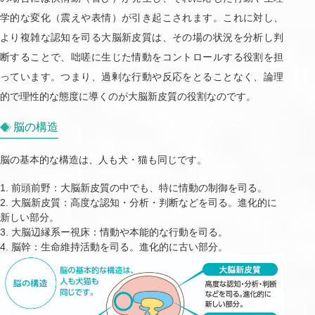
学的な変化（震えや表情）が引き起こされます。これに対し、
より複雑な認知を司る大脳新皮質は、その場の状況を分析し判
断することで、咄嗟に生じた情動をコントロールする役割を担
っています。つまり、過剰な行動や反応をとることなく、論理
的で理性的な態度に導くのが大脳新皮質の役割なのです。
脳の構造
脳の基本的な構造は、人も犬・猫も同じです。
前頭前野：大脳新皮質の中でも、特に情動の制御を司る。
大脳新皮質：高度な認知・分析・判断などを司る。進化的に
新しい部分。
大脳辺縁系ー視床：情動や本能的な行動を司る。
脳幹：生命維持活動を司る。進化的に古い部分。