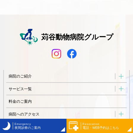
苅谷動物病院グループ
病院のご紹介
サービス一覧
料金のご案内
病院へのアクセス
Recruit
Emergency
Resevation
Resevation
お知らせ
採用情報はこちら
夜間診療のご案内
電話・WEB予約はこちら
電話・WEB予約はこちら