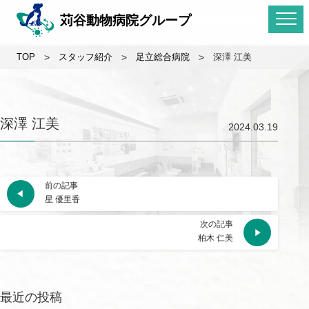
苅谷動物病院グループ
TOP
>
スタッフ紹介
>
足立総合病院
>
深澤 江美
深澤 江美
2024.03.19
前の記事
星 優里香
次の記事
柏木 仁美
最近の投稿