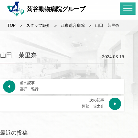
苅谷動物病院グループ
TOP
>
スタッフ紹介
>
江東総合病院
>
山田 茉里奈
山田 茉里奈
2024.03.19
前の記事
嘉戸 雅行
次の記事
阿部 信之介
最近の投稿