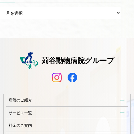
ア
ー
カ
イ
ブ
苅谷動物病院グループ
病院のご紹介
サービス一覧
料金のご案内