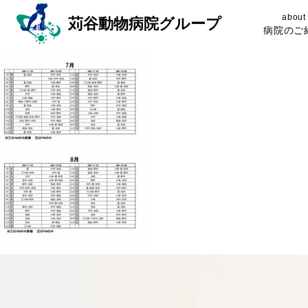
about
苅谷動物病院グループ
病院のご